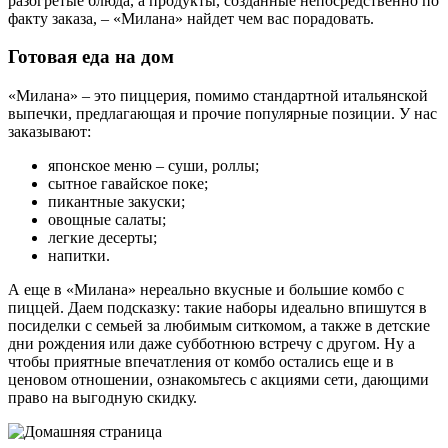
разогретые блюда, а продукты, созданные непосредственно по
факту заказа, – «Милана» найдет чем вас порадовать.
Готовая еда на дом
«Милана» – это пиццерия, помимо стандартной итальянской
выпечки, предлагающая и прочие популярные позиции. У нас
заказывают:
японское меню – суши, роллы;
сытное гавайское поке;
пикантные закуски;
овощные салаты;
легкие десерты;
напитки.
А еще в «Милана» нереально вкусные и большие комбо с
пиццей. Даем подсказку: такие наборы идеально впишутся в
посиделки с семьей за любимым ситкомом, а также в детские
дни рождения или даже субботнюю встречу с другом. Ну а
чтобы приятные впечатления от комбо остались еще и в
ценовом отношении, ознакомьтесь с акциями сети, дающими
право на выгодную скидку.