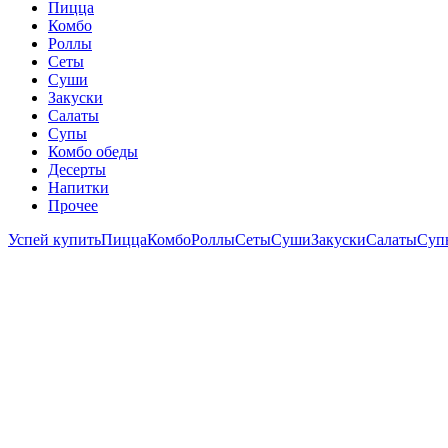
Пицца
Комбо
Роллы
Сеты
Суши
Закуски
Салаты
Супы
Комбо обеды
Десерты
Напитки
Прочее
Успей купить
Пицца
Комбо
Роллы
Сеты
Суши
Закуски
Салаты
Суп