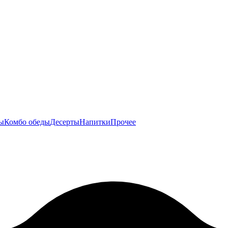
ы
Комбо обеды
Десерты
Напитки
Прочее