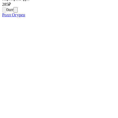
285
₽
0
шт
Ролл Огурец