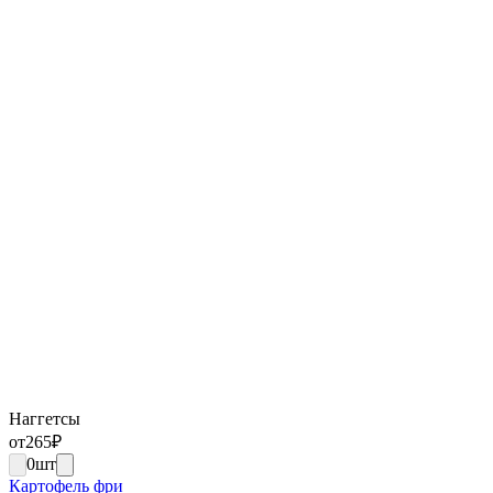
Наггетсы
от
265
₽
0
шт
Картофель фри