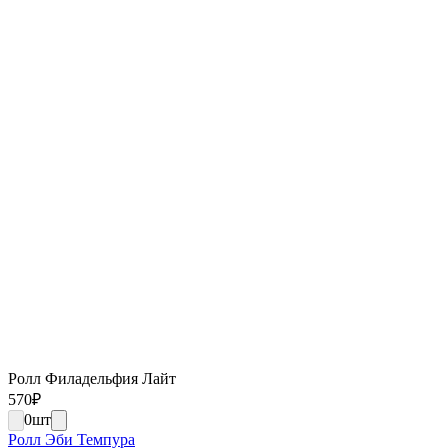
Ролл Филадельфия Лайт
570
₽
0
шт
Ролл Эби Темпура