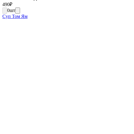
490
₽
0
шт
Суп Том Ям