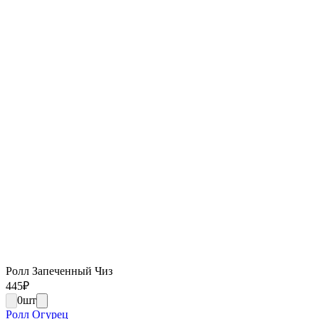
Ролл Запеченный Чиз
445
₽
0
шт
Ролл Огурец