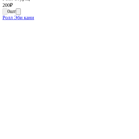
200
₽
0
шт
Ролл Эби кани