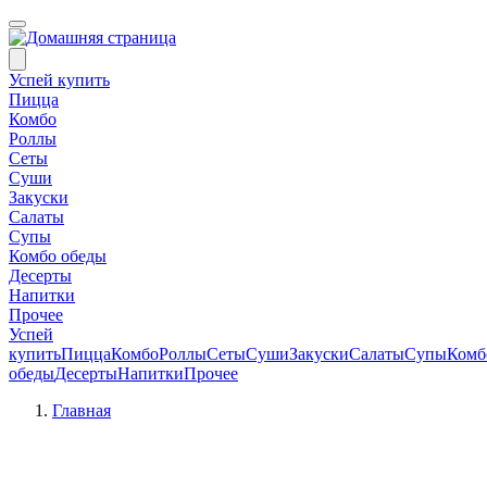
Успей купить
Пицца
Комбо
Роллы
Сеты
Суши
Закуски
Салаты
Супы
Комбо обеды
Десерты
Напитки
Прочее
Успей
купить
Пицца
Комбо
Роллы
Сеты
Суши
Закуски
Салаты
Супы
Комб
обеды
Десерты
Напитки
Прочее
Главная