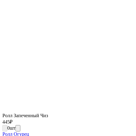
Ролл Запеченный Чиз
445
₽
0
шт
Ролл Огурец