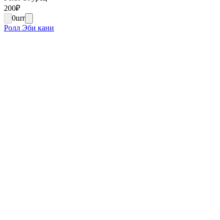
200
₽
0
шт
Ролл Эби кани