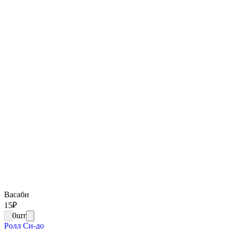
Васаби
15
₽
0
шт
Ролл Си-до