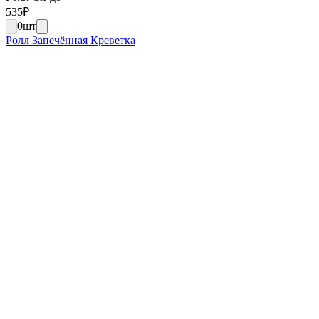
535
₽
0
шт
Ролл Запечённая Креветка