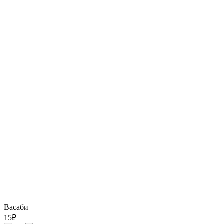
Васаби
15
₽