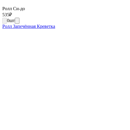
Ролл Си-до
535
₽
0
шт
Ролл Запечённая Креветка