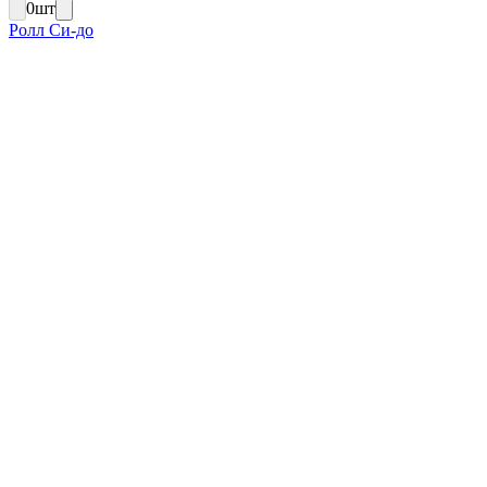
0
шт
Ролл Си-до